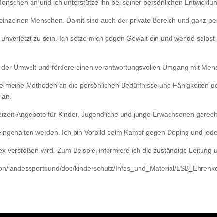
Menschen an und ich unterstütze ihn bei seiner persönlichen Entwicklun
 einzelnen Menschen. Damit sind auch der private Bereich und ganz pe
unverletzt zu sein. Ich setze mich gegen Gewalt ein und wende selbst 
r der Umwelt und fördere einen verantwortungsvollen Umgang mit Mens
wie meine Methoden an die persönlichen Bedürfnisse und Fähigkeiten d
 an.
reizeit-Angebote für Kinder, Jugendliche und junge Erwachsenen gerecht
t eingehalten werden. Ich bin Vorbild beim Kampf gegen Doping und jede
 verstoßen wird. Zum Beispiel informiere ich die zuständige Leitung u
aktion/landessportbund/doc/kinderschutz/Infos_und_Material/LSB_Ehren